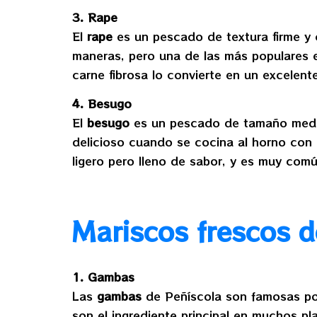
3. Rape
El
rape
es un pescado de textura firme y 
maneras, pero una de las más populares 
carne fibrosa lo convierte en un excelen
4. Besugo
El
besugo
es un pescado de tamaño media
delicioso cuando se cocina al horno con h
ligero pero lleno de sabor, y es muy comú
Mariscos frescos d
1. Gambas
Las
gambas
de Peñíscola son famosas por
son el ingrediente principal en muchos pl